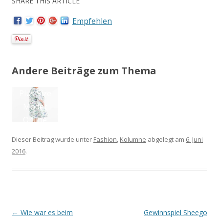
SHARE THIS ARTICLE
Empfehlen
Andere Beiträge zum Thema
Reisen: Wie
T
war es in
Wien?
“H
Dieser Beitrag wurde unter
Fashion
,
Kolumne
abgelegt am
6. Juni
2016
.
Artikel-Navigation
←
Wie war es beim
Gewinnspiel Sheego