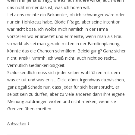
wenn mir jemand sagt, wie ich auf andere wirke, auch wenn
das nicht immer das ist, was ich hören will.
Letztens meinte ein Bekannter, ob ich schwanger wäre oder
nur ein Hohlkreuz habe. Blöde FRage, aber seine Intention
war nicht böse. Ich wollte mich nämlich in der Firma
vorstellen wo er arbeitet und er meinte, wenn man als Frau
so wirkt als sei man gerade mitten in der Familienplanung,
könnte das die Chancen schmälern. Beleidigung? Ganz sicher
nicht. Kritik? Mmmh, ich weiß nicht, auch nicht so recht…
Vermutlich Gedankenlosigkeit.
Schlussendlich muss sich jeder selber wohlfühlen mit dem
was er tut und was er ist. Dick, dünn, irgendwas dazwischen,
ganz egal! Schade nur, dass jeder für sich beansprucht, er
selbst sein zu dürfen, aber zu viele anderen dann ihre eigene
Meinung aufdrängen wollen und nicht merken, wenn sie
Grenzen überschreiten…
↓
Antworten