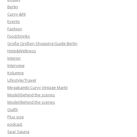
Berlin
Curvy &Fit
Events
Fashion
Food/Drinks
Große Größen Shopping-Guide Berlin
Hote&Wellness
Interior
Interview
Kolumne
Lifestyle/Travel
Megabambi Curvy Vintage Markt
Model/behind the scenes
Model/Behind the scenes
Outfit
Plus size
podcast
Spa/ Sauna