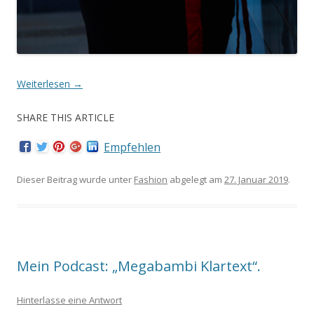
Weiterlesen
→
SHARE THIS ARTICLE
Empfehlen
Dieser Beitrag wurde unter
Fashion
abgelegt am
27. Januar 2019
.
Mein Podcast: „Megabambi Klartext“.
Hinterlasse eine Antwort