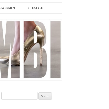
MPOWERMENT
LIFESTYLE
BEAUTY
LIFESTYLE/TRAVEL
SPA/ SAUNA
HOTEL & WELLNESS
INTERIOR
BERLIN
EVENTS
FOOD/DRINKS
Suche nach:
ZUCKERFREI