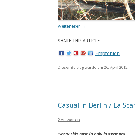
Weiterlesen
→
SHARE THIS ARTICLE
Empfehlen
Dieser Beitrag wurde am
26. April 2015
.
Casual In Berlin / La Sca
2 Antworten
(
Sorry this post in only in german
)