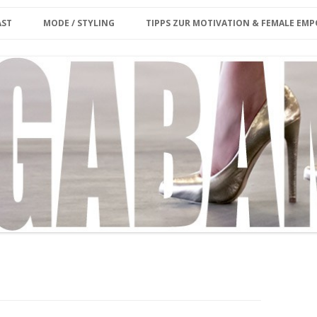
Zum Inhalt springen
erina
AST
MODE / STYLING
TIPPS ZUR MOTIVATION & FEMALE E
ET CARD
KE MIR DEINE FRAGE/
PLUS SIZE
KOLUMNE
ENWUNSCH
MY MODEL WORK
INTERVIEW
OUTFIT
MEGABAMBI CURVY VINTAGE
MARKT
MY OUTFIT ARCHIVE
CURVY & FIT
GROSSE GRÖSSEN SHOPPING-GU
IDE BERLIN
STYLING VIDEO