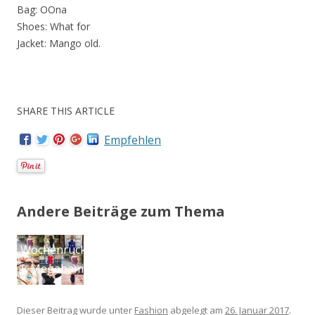
Bag: OOna
Shoes: What for
Jacket: Mango old.
SHARE THIS ARTICLE
Empfehlen
Andere Beiträge zum Thema
Plus-Size-
Outfit:
S
MIAMODA
S
Me
Dieser Beitrag wurde unter
Fashion
abgelegt am
26. Januar 2017
.