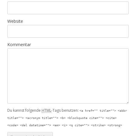
Website
Kommentar
Du kannst folgende
HTML
-Tags benutzen:
<a href="" title=""> <abbr
title=""> <acronym title=""> <b> <blockquote cite=""> <cite>
<code> <del datetime=""> <em> <i> <q cite=""> <strike> <strong>