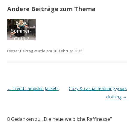
Andere Beiträge zum Thema
Plus size
P
Jumpsuit in
Paris
J
Dieser Beitrag wurde am
10. Februar 2015
.
Bo
Artikel-Navigation
←
Trend Lambskin Jackets
Cozy & casual featuring yours
clothing
→
8 Gedanken zu „
Die neue weibliche Raffinesse
“