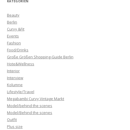
KATEGORIEN
Beauty
Berlin
Curvy &Fit
Events
Fashion
Food/Drinks
Große Größen Shopping-Guide Berlin
Hote&Wellness
Interior
Interview
Kolumne
Lifestyle/Travel
Megabambi Curvy Vintage Markt
Model/behind the scenes
Model/Behind the scenes
Outfit
Plus size