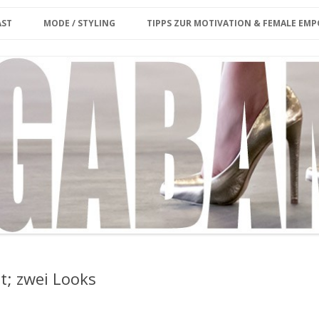
Zum Inhalt springen
erina
AST
MODE / STYLING
TIPPS ZUR MOTIVATION & FEMALE E
ET CARD
KE MIR DEINE FRAGE/
PLUS SIZE
KOLUMNE
ENWUNSCH
MY MODEL WORK
INTERVIEW
OUTFIT
MEGABAMBI CURVY VINTAGE
MARKT
MY OUTFIT ARCHIVE
CURVY & FIT
GROSSE GRÖSSEN SHOPPING-GU
IDE BERLIN
STYLING VIDEO
t; zwei Looks