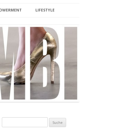
MPOWERMENT
LIFESTYLE
BEAUTY
LIFESTYLE/TRAVEL
SPA/ SAUNA
HOTEL & WELLNESS
INTERIOR
BERLIN
EVENTS
FOOD/DRINKS
Suche nach:
ZUCKERFREI