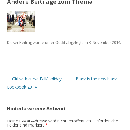
Andere Beiträge zum Thema
Just be
P
yourself –
Ju
Styled by
him – Plus
Dieser Beitrag wurde unter
Outfit
abgelegt am
3. November 2014
.
Size
Artikel-Navigation
←
Girl with curve Fall/Holiday
Black is the new black.
→
Lookbook 2014
Hinterlasse eine Antwort
Deine E-Mail-Adresse wird nicht veröffentlicht. Erforderliche
Felder sind markiert
*