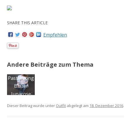
SHARE THIS ARTICLE
Empfehlen
Andere Beiträge zum Thema
Plus Size
P
Jeans :
Sheego
Dieser Beitrag wurde unter
Outfit
abgelegt am
18. Dezember 2016
.