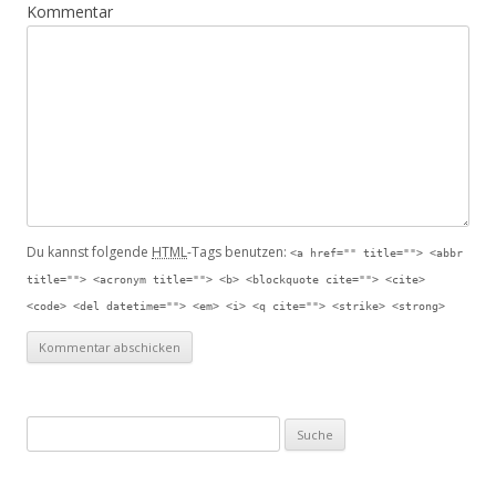
Kommentar
Du kannst folgende
HTML
-Tags benutzen:
<a href="" title=""> <abbr
title=""> <acronym title=""> <b> <blockquote cite=""> <cite>
<code> <del datetime=""> <em> <i> <q cite=""> <strike> <strong>
Suche nach: