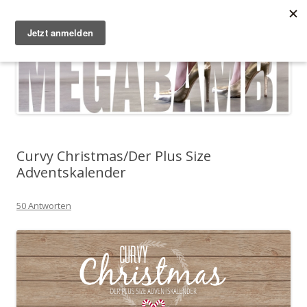
Zum Inhalt springen
Megabambi
Plus Size Fashion & Lifestyle Blog von Caterina
Menü
Curvy Christmas/Der Plus Size
Adventskalender
50 Antworten