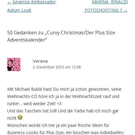
Artikel-Navigation
←
Junarose Ambassador
MARINA RINALDI
Autum Look
FOTOSHOOTING 1
→
50 Gedanken zu „
Curvy Christmas/Der Plus Size
Adventskalender
“
Verena
2. Dezember 2015 um 12:08
Mit Michael Bublé hast Du mich ja schon gewonnen, seine
Weihnachts-CD höre ich ja in der Weihnachtszeit rauf und
runter… wird wieder Zeit! <3
Und das Taschen-Set toll! Und die Farbe hab ich noch gar
nicht
Wünschen würde ich mir ja ein paar frische Ideen für
Business-Looks für Plus-Size, ein bisschen was individuelles: