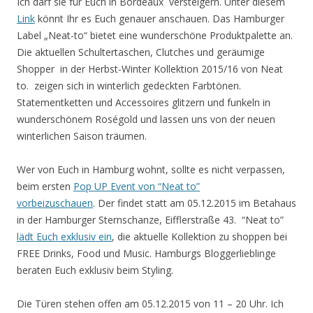
Ich darf sie für Euch in Bordeaux versteigern. Unter diesem
Link
könnt Ihr es Euch genauer anschauen.
Das Hamburger
Label „Neat-to“ bietet eine wunderschöne Produktpalette an.
Die aktuellen Schultertaschen, Clutches und geräumige
Shopper in der Herbst-Winter Kollektion 2015/16 von Neat
to. zeigen sich in winterlich gedeckten Farbtönen.
Statementketten und Accessoires glitzern und funkeln in
wunderschönem Roségold und lassen uns von der neuen
winterlichen Saison träumen.
Wer von Euch in Hamburg wohnt, sollte es nicht verpassen,
beim ersten
Pop UP Event von “Neat to”
vorbeizuschauen
.
Der findet statt am
05.12.2015 im Betahaus
in der Hamburger Sternschanze, Eifflerstraße 43.
“Neat to”
lädt Euch
exklusiv ein
, die aktuelle Kollektion zu shoppen bei
FREE Drinks, Food und Music. Hamburgs Bloggerlieblinge
beraten Euch exklusiv beim Styling.
Die Türen stehen offen am 05.12.2015 von 11 – 20 Uhr. Ich