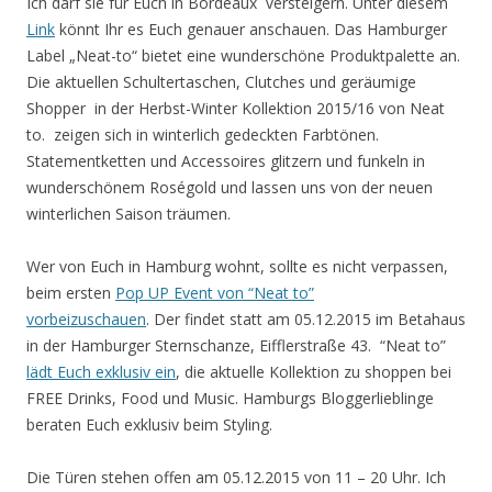
Ich darf sie für Euch in Bordeaux versteigern. Unter diesem
Link
könnt Ihr es Euch genauer anschauen.
Das Hamburger
Label „Neat-to“ bietet eine wunderschöne Produktpalette an.
Die aktuellen Schultertaschen, Clutches und geräumige
Shopper in der Herbst-Winter Kollektion 2015/16 von Neat
to. zeigen sich in winterlich gedeckten Farbtönen.
Statementketten und Accessoires glitzern und funkeln in
wunderschönem Roségold und lassen uns von der neuen
winterlichen Saison träumen.
Wer von Euch in Hamburg wohnt, sollte es nicht verpassen,
beim ersten
Pop UP Event von “Neat to”
vorbeizuschauen
.
Der findet statt am
05.12.2015 im Betahaus
in der Hamburger Sternschanze, Eifflerstraße 43.
“Neat to”
lädt Euch
exklusiv ein
, die aktuelle Kollektion zu shoppen bei
FREE Drinks, Food und Music. Hamburgs Bloggerlieblinge
beraten Euch exklusiv beim Styling.
Die Türen stehen offen am 05.12.2015 von 11 – 20 Uhr. Ich