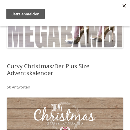
Zum Inhalt springen
Megabambi
Plus Size Fashion & Lifestyle Blog von Caterina
Menü
Curvy Christmas/Der Plus Size
Adventskalender
50 Antworten