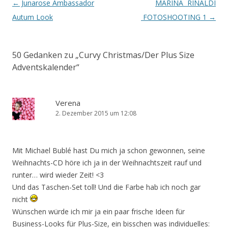
Artikel-Navigation
←
Junarose Ambassador
MARINA RINALDI
Autum Look
FOTOSHOOTING 1
→
50 Gedanken zu „
Curvy Christmas/Der Plus Size
Adventskalender
“
Verena
2. Dezember 2015 um 12:08
Mit Michael Bublé hast Du mich ja schon gewonnen, seine
Weihnachts-CD höre ich ja in der Weihnachtszeit rauf und
runter… wird wieder Zeit! <3
Und das Taschen-Set toll! Und die Farbe hab ich noch gar
nicht
Wünschen würde ich mir ja ein paar frische Ideen für
Business-Looks für Plus-Size, ein bisschen was individuelles: