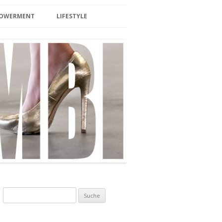
MPOWERMENT
LIFESTYLE
BEAUTY
LIFESTYLE/TRAVEL
SPA/ SAUNA
HOTEL & WELLNESS
INTERIOR
BERLIN
EVENTS
FOOD/DRINKS
Suche nach:
ZUCKERFREI