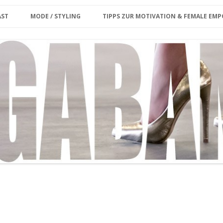
Zum Inhalt springen
erina
AST
MODE / STYLING
TIPPS ZUR MOTIVATION & FEMALE E
ET CARD
KE MIR DEINE FRAGE/
PLUS SIZE
KOLUMNE
ENWUNSCH
MY MODEL WORK
INTERVIEW
OUTFIT
MEGABAMBI CURVY VINTAGE
MARKT
MY OUTFIT ARCHIVE
CURVY & FIT
GROSSE GRÖSSEN SHOPPING-GU
IDE BERLIN
STYLING VIDEO