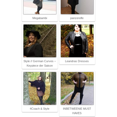
Megabambi
panzerelfe
Style // German Curves –
Leandras Dresses
Keypiece der Saison
4Coach & Style
INBETWEENIE MUST
HAVES