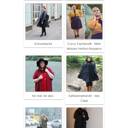
Grinsebacke
Curvy Fashionelli - Mein
liebstes Herbst-Keypiece
be real. be plus.
kathastrophal.de - das
Cape