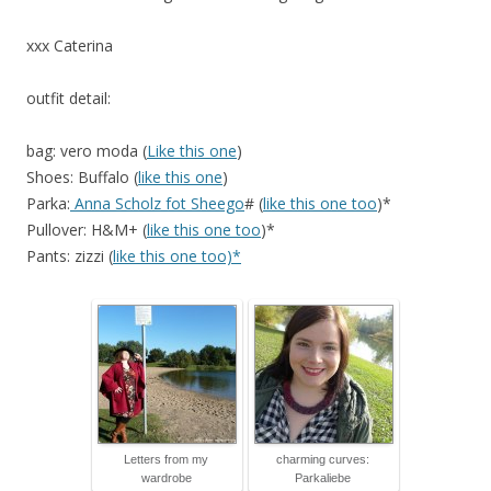
xxx Caterina
outfit detail:
bag: vero moda (
Like this one
)
Shoes: Buffalo (
like this one
)
Parka:
Anna Scholz fot Sheego
# (
like this one too
)*
Pullover: H&M+ (
like this one too
)*
Pants: zizzi (
like this one too)*
Letters from my
charming curves:
wardrobe
Parkaliebe