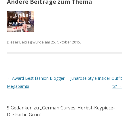
Andere Beiträge zum Thema
Mein
Zi
Weihnachts
-Outfit
/Navabi
P
Dieser Beitrag wurde am
25. Oktober 2015
.
Artikel-Navigation
←
Award Best fashion Blogger
Junarose Style Insider Outfit
Megabambi
“2”
→
9 Gedanken zu „
German Curves: Herbst-Keypiece-
Die Farbe Grün
“