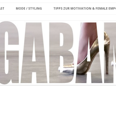
Zum Inhalt springen
erina
AST
MODE / STYLING
TIPPS ZUR MOTIVATION & FEMALE E
ET CARD
KE MIR DEINE FRAGE/
PLUS SIZE
KOLUMNE
ENWUNSCH
MY MODEL WORK
INTERVIEW
OUTFIT
MEGABAMBI CURVY VINTAGE
MARKT
MY OUTFIT ARCHIVE
CURVY & FIT
GROSSE GRÖSSEN SHOPPING-GU
IDE BERLIN
STYLING VIDEO