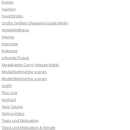
Events
Fashion
Food/Drinks
Große Größen Shopping-Guide Berlin
Hote&Wellness
Interior
Interview
Kolumne
Lifestyle/Travel
Megabambi Curvy Vintage Markt
Model/behind the scenes
Model/Behind the scenes
Outfit
Plus size
podcast
Spa/ Sauna
Styling Video
Tipps und Motivation
Tipps und Motivation & female