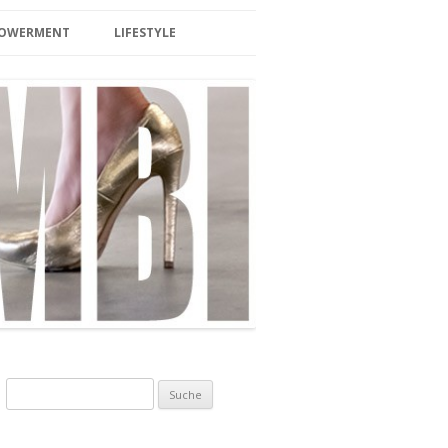
MPOWERMENT
LIFESTYLE
BEAUTY
LIFESTYLE/TRAVEL
SPA/ SAUNA
HOTEL & WELLNESS
INTERIOR
BERLIN
EVENTS
FOOD/DRINKS
Suche nach:
ZUCKERFREI