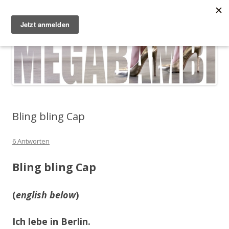
Zum Inhalt springen
Megabambi
Plus Size Fashion & Lifestyle Blog von Caterina
Menü
Bling bling Cap
6 Antworten
Bling bling Cap
(
english below
)
Ich lebe in Berlin.