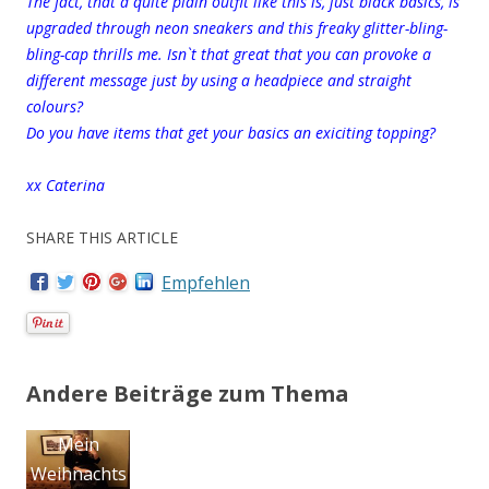
The fact, that a quite plain outfit like this is, just black basics, is
upgraded through neon sneakers and this freaky glitter-bling-
bling-cap thrills me. Isn`t that great that you can provoke a
different message just by using a headpiece and straight
colours?
Do you have items that get your basics an exiciting topping?
xx Caterina
SHARE THIS ARTICLE
Empfehlen
Andere Beiträge zum Thema
Plus Size
P
Sheego
B