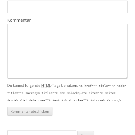
Kommentar
Du kannst folgende
HTML
-Tags benutzen:
<a href="" title=""> <abbr
title=""> <acronym title=""> <b> <blockquote cite=""> <cite>
<code> <del datetime=""> <em> <i> <q cite=""> <strike> <strong>
Suche nach: