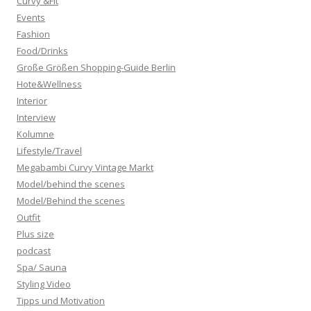
Curvy &Fit
Events
Fashion
Food/Drinks
Große Größen Shopping-Guide Berlin
Hote&Wellness
Interior
Interview
Kolumne
Lifestyle/Travel
Megabambi Curvy Vintage Markt
Model/behind the scenes
Model/Behind the scenes
Outfit
Plus size
podcast
Spa/ Sauna
Styling Video
Tipps und Motivation