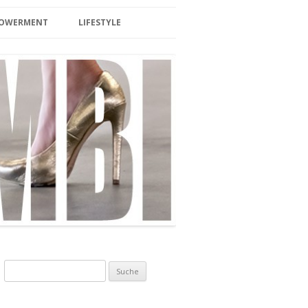
MPOWERMENT
LIFESTYLE
BEAUTY
LIFESTYLE/TRAVEL
SPA/ SAUNA
HOTEL & WELLNESS
INTERIOR
BERLIN
EVENTS
FOOD/DRINKS
Suche nach:
ZUCKERFREI