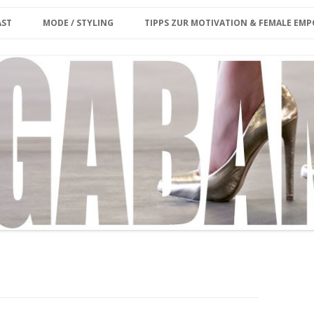
Zum Inhalt springen
erina
AST
MODE / STYLING
TIPPS ZUR MOTIVATION & FEMALE E
ET CARD
KE MIR DEINE FRAGE/
PLUS SIZE
KOLUMNE
ENWUNSCH
MY MODEL WORK
INTERVIEW
OUTFIT
MEGABAMBI CURVY VINTAGE
MARKT
MY OUTFIT ARCHIVE
CURVY & FIT
GROSSE GRÖSSEN SHOPPING-GU
IDE BERLIN
STYLING VIDEO