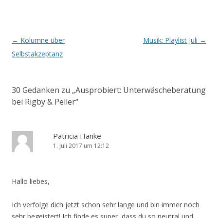
Artikel-Navigation
←
Kolumne über
Musik: Playlist Juli
→
Selbstakzeptanz
30 Gedanken zu „
Ausprobiert: Unterwäscheberatung
bei Rigby & Peller
“
Patricia Hanke
1. Juli 2017 um 12:12
Hallo liebes,
Ich verfolge dich jetzt schon sehr lange und bin immer noch
sehr begeistert! Ich finde es super, dass du so neutral und