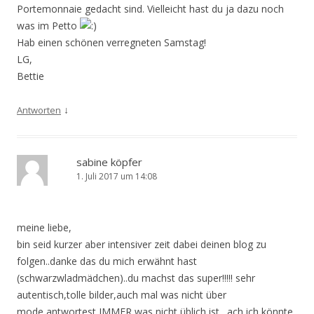
Portemonnaie gedacht sind. Vielleicht hast du ja dazu noch
was im Petto
Hab einen schönen verregneten Samstag!
LG,
Bettie
↓
Antworten
sabine köpfer
1. Juli 2017 um 14:08
meine liebe,
bin seid kurzer aber intensiver zeit dabei deinen blog zu
folgen..danke das du mich erwähnt hast
(schwarzwladmädchen)..du machst das super!!!!! sehr
autentisch,tolle bilder,auch mal was nicht über
mode,antwortest IMMER,was nicht üblich ist…ach ich könnte