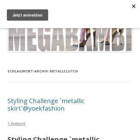
Zum Inhalt springen
Megabambi
Plus Size Fashion & Lifestyle Blog von Caterina
Menü
SCHLAGWORT-ARCHIV:
METALLCLUTCH
Styling Challenge `metallic
skirt`@yoekfashion
1 Antwort
Styling Challenge `metallic