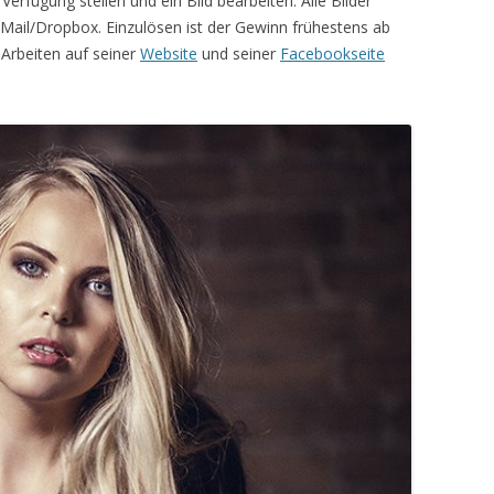
Verfügung stellen und ein Bild bearbeiten. Alle Bilder
a Mail/Dropbox. Einzulösen ist der Gewinn frühestens ab
 Arbeiten auf seiner
Website
und seiner
Facebookseite