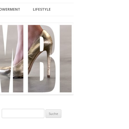
MPOWERMENT
LIFESTYLE
BEAUTY
LIFESTYLE/TRAVEL
SPA/ SAUNA
HOTEL & WELLNESS
INTERIOR
BERLIN
EVENTS
FOOD/DRINKS
Suche nach:
ZUCKERFREI