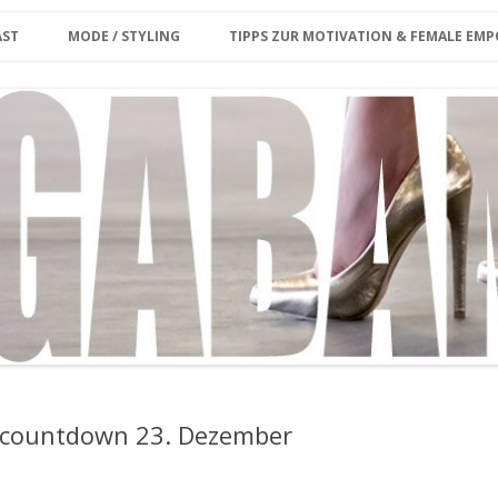
Zum Inhalt springen
erina
AST
MODE / STYLING
TIPPS ZUR MOTIVATION & FEMALE E
ET CARD
KE MIR DEINE FRAGE/
PLUS SIZE
KOLUMNE
ENWUNSCH
MY MODEL WORK
INTERVIEW
OUTFIT
MEGABAMBI CURVY VINTAGE
MARKT
MY OUTFIT ARCHIVE
CURVY & FIT
GROSSE GRÖSSEN SHOPPING-GU
IDE BERLIN
STYLING VIDEO
 countdown 23. Dezember