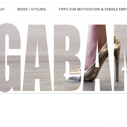
Zum Inhalt springen
erina
AST
MODE / STYLING
TIPPS ZUR MOTIVATION & FEMALE E
ET CARD
KE MIR DEINE FRAGE/
PLUS SIZE
KOLUMNE
ENWUNSCH
MY MODEL WORK
INTERVIEW
OUTFIT
MEGABAMBI CURVY VINTAGE
MARKT
MY OUTFIT ARCHIVE
CURVY & FIT
GROSSE GRÖSSEN SHOPPING-GU
IDE BERLIN
STYLING VIDEO