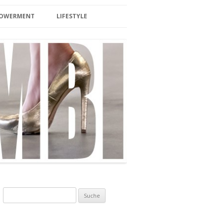
MPOWERMENT
LIFESTYLE
BEAUTY
LIFESTYLE/TRAVEL
SPA/ SAUNA
HOTEL & WELLNESS
INTERIOR
BERLIN
EVENTS
FOOD/DRINKS
Suche nach:
ZUCKERFREI