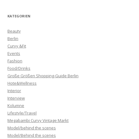
KATEGORIEN
Beauty
Berlin
Curvy &Fit
Events
Fashion
Food/Drinks
Große Größen Shopping-Guide Berlin
Hote&Wellness
Interior
Interview
Kolumne
Lifestyle/Travel
Megabambi Curvy Vintage Markt
Model/behind the scenes
Model/Behind the scenes