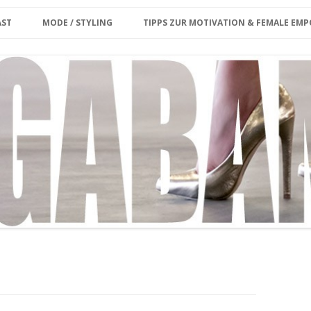
Zum Inhalt springen
erina
AST
MODE / STYLING
TIPPS ZUR MOTIVATION & FEMALE E
ET CARD
KE MIR DEINE FRAGE/
PLUS SIZE
KOLUMNE
ENWUNSCH
MY MODEL WORK
INTERVIEW
OUTFIT
MEGABAMBI CURVY VINTAGE
MARKT
MY OUTFIT ARCHIVE
CURVY & FIT
GROSSE GRÖSSEN SHOPPING-GU
IDE BERLIN
STYLING VIDEO