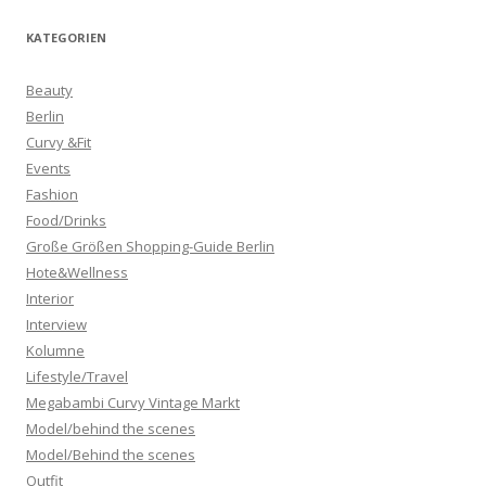
KATEGORIEN
Beauty
Berlin
Curvy &Fit
Events
Fashion
Food/Drinks
Große Größen Shopping-Guide Berlin
Hote&Wellness
Interior
Interview
Kolumne
Lifestyle/Travel
Megabambi Curvy Vintage Markt
Model/behind the scenes
Model/Behind the scenes
Outfit