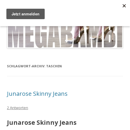
Zum Inhalt springen
Megabambi
Plus Size Fashion & Lifestyle Blog von Caterina
Menü
SCHLAGWORT-ARCHIV:
TASCHEN
Junarose Skinny Jeans
2 Antworten
Junarose Skinny Jeans