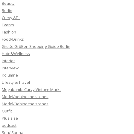
Beauty
Berlin
Curvy &Fit
Events
Fashion
Food/Drinks
Große Größen Shopping-Guide Berlin
Hote&Wellness
Interior
Interview
Kolumne
Lifestyle/Travel
Megabambi Curvy Vintage Markt
Model/behind the scenes
Model/Behind the scenes
Outfit
Plus size
podcast
Spa/ Sauna