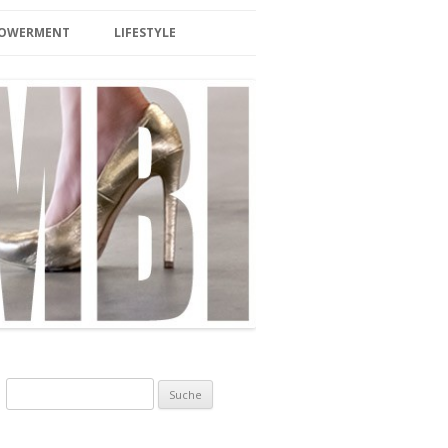
MPOWERMENT
LIFESTYLE
BEAUTY
LIFESTYLE/TRAVEL
SPA/ SAUNA
HOTEL & WELLNESS
INTERIOR
BERLIN
EVENTS
FOOD/DRINKS
Suche nach:
ZUCKERFREI