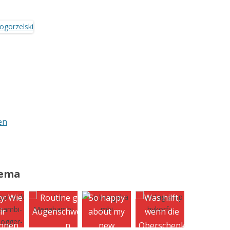
en
hema
y: Wie
Routine gegen
So happy
Was hilft,
Mein
ir
Augenschwellunge
about my
wenn die
aufgebra
nnen
n.
new
Oberschenk
n