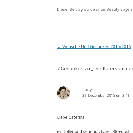
Zähne
e von
kön
Dieser Beitrag wurde unter
Beauty
abgele
bekommen
Kiehl’s
worin
?!
Mikro
k ver
und 
es
Artikel-Navigation
←
Wünsche Und Gedanken 2015/2016
schädl
7 Gedanken zu „
Der Katerstimmu
Lony
31. Dezember 2015 um 3:41
Liebe Caterina,
ein toller und sehr nützlicher Blogpost