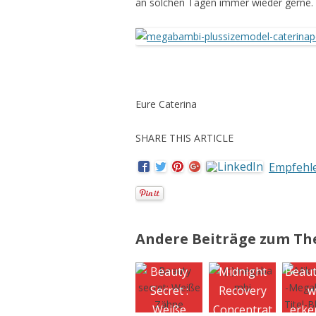
an solchen Tagen immer wieder gerne.
Eure Caterina
SHARE THIS ARTICLE
Empfehl
Andere Beiträge zum T
Beauty
Midnight
Beaut
Secret :
Recovery
w
Weiße
Concentrat
erke