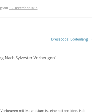
nen,
cooperatio
el
Beautypr
gt am
30. Dezember 2015
.
 sich
n with
aneinander
e im M
plasti
globar
scheuern
steckt
warum
 so
Dresscode: Bodenlang
→
ich ist
ng Nach Sylvester Vorbeugen
“
!!! Vorbeugen mit Magnesium ist eine spitzen Idee. Hab