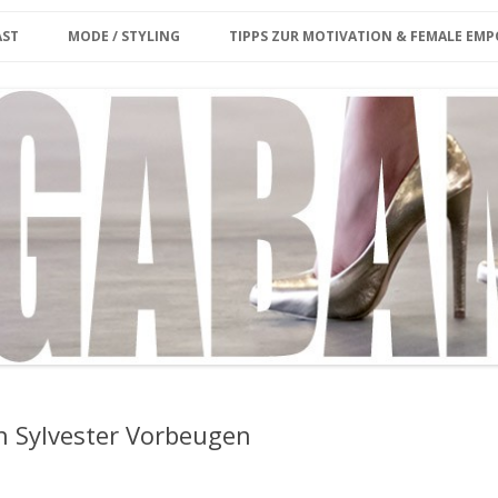
Zum Inhalt springen
erina
AST
MODE / STYLING
TIPPS ZUR MOTIVATION & FEMALE E
ET CARD
KE MIR DEINE FRAGE/
PLUS SIZE
KOLUMNE
ENWUNSCH
MY MODEL WORK
INTERVIEW
OUTFIT
MEGABAMBI CURVY VINTAGE
MARKT
MY OUTFIT ARCHIVE
CURVY & FIT
GROSSE GRÖSSEN SHOPPING-GU
IDE BERLIN
STYLING VIDEO
 Sylvester Vorbeugen