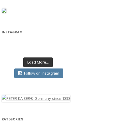
odukt
Routine
Curl Secret
ärz
INSTAGRAM
Load More...
Follow on Instagram
KATEGORIEN