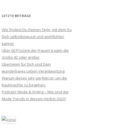
LETZTE BEITRÄGE
Wie findest Du Deinen Style, mit dem Du
Dich selbstbewusst und wohlfühlen
kannst
Über 60 Prozent der Frauen tragen die
Größe 42 oder größer
Übernimm für Dich und Dein
wunderbares Leben Verantwortung
Warum dieses Jahr perfekt ist, um die
Rauhnächte zu begehen.
Podcast: Mode & Styling – Wie sind die
Mode Trends in diesem Herbst 2020?
e
Meine
Wellnessta
Festliche
uchte
jährliche
g
Locken –
Beauty
Homemade
BaByliss