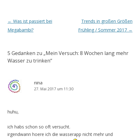
Artikel-Navigation
←
Was ist passiert bei
Trends in großen Größen
Megabambi?
Frühling / Sommer 2017
→
5 Gedanken zu „
Mein Versuch: 8 Wochen lang mehr
Wasser zu trinken
“
nina
27. Mai 2017 um 11:30
huhu,
ich habs schon so oft versucht.
irgendwann hoere ich die wasserapp nicht mehr und