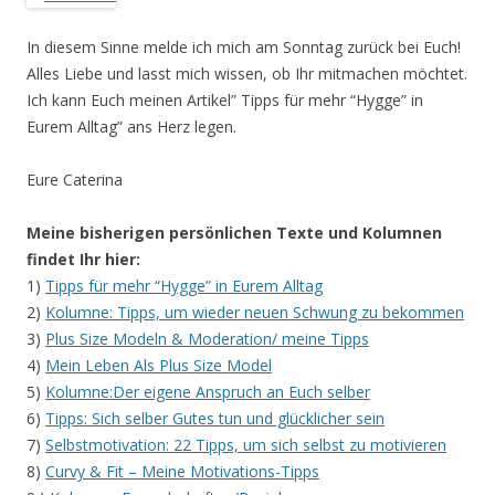
In diesem Sinne melde ich mich am Sonntag zurück bei Euch!
Alles Liebe und lasst mich wissen, ob Ihr mitmachen möchtet.
Ich kann Euch meinen Artikel” Tipps für mehr “Hygge” in
Eurem Alltag” ans Herz legen.
Eure Caterina
Meine bisherigen persönlichen Texte und Kolumnen
findet Ihr hier:
1)
Tipps für mehr “Hygge” in Eurem Alltag
2)
Kolumne: Tipps, um wieder neuen Schwung zu bekommen
3)
Plus Size Modeln & Moderation/ meine Tipps
4)
Mein Leben Als Plus Size Model
5)
Kolumne:Der eigene Anspruch an Euch selber
6)
Tipps: Sich selber Gutes tun und glücklicher sein
7)
Selbstmotivation: 22 Tipps, um sich selbst zu motivieren
8)
Curvy & Fit – Meine Motivations-Tipps