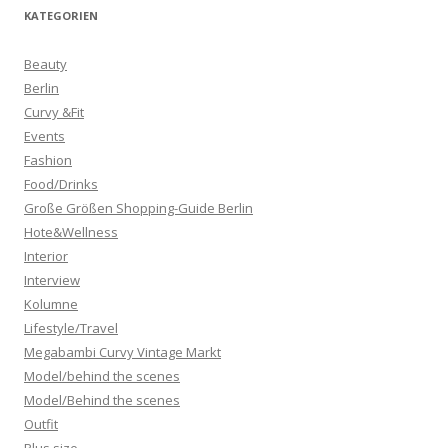
KATEGORIEN
Beauty
Berlin
Curvy &Fit
Events
Fashion
Food/Drinks
Große Größen Shopping-Guide Berlin
Hote&Wellness
Interior
Interview
Kolumne
Lifestyle/Travel
Megabambi Curvy Vintage Markt
Model/behind the scenes
Model/Behind the scenes
Outfit